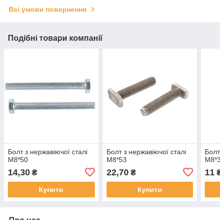
Всі умови повернення
Подібні товари компанії
Болт з нержавіючої сталі
Болт з нержавіючої сталі
Болт
М8*50
М8*53
М8*
14,30
22,70
11
₴
₴
Купити
Купити