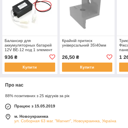
Балансир для
Крайній притиск
Трик
аккумуляторных батарей
універсальний 35\40мм
Фікс
12V BE-12 под 1 элемент
пане
12В
936
26,50
1 2
₴
₴
Купити
Купити
Про нас
88% позитивних з 25 відгуків за рік
Працює з 15.05.2019
м. Новоукраинка
ул. Соборная 63 маг. "Магнит", Новоукраинка, Україна