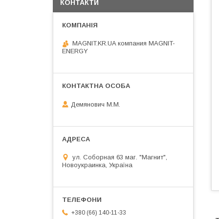
КОНТАКТИ
MAGNIT.KR.UA компания MAGNIT-
ENERGY
Демянович М.М.
ул. Соборная 63 маг. "Магнит",
Новоукраинка, Україна
+380 (66) 140-11-33