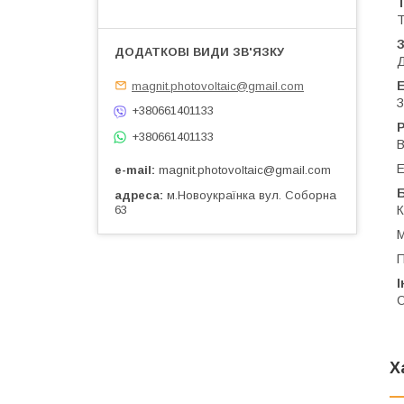
Т
Д
Е
magnit.photovoltaic@gmail.com
З
+380661401133
+380661401133
В
Е
e-mail
magnit.photovoltaic@gmail.com
Б
адреса
м.Новоукраїнка вул. Соборна
К
63
М
П
О
Х