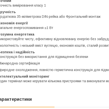
Точний
очність вимірювання класу 1
Зручність
одаткова 35-міліметрова DIN-рейка або Фронтальний монтаж
кономія енергії
агальне енергоспоживання ≤1 Вт
Розумна енергетика
икористовуйте чисту, ефективну відновлювану енергію без забру
кологічність і низький вміст вуглецю, економія коштів, сталий розви
езпека і надійність
онструкція без використання для підвищення безпеки
іжнародна сертифікація
риродне охолодження, повністю герметична конструкція для підв
Інтелектуальний моніторинг
дин термінал може керувати кількома пристроями та виконувати мо
арактеристики